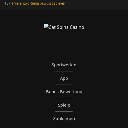
18+ | Verantwortungsbewusst spielen
Sportwetten
App
Bonus-Bewertung
Spiele
Zahlungen