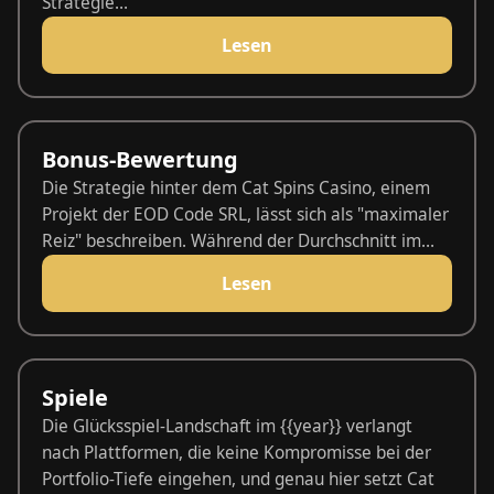
Strategie…
Lesen
Bonus-Bewertung
Die Strategie hinter dem Cat Spins Casino, einem
Projekt der EOD Code SRL, lässt sich als "maximaler
Reiz" beschreiben. Während der Durchschnitt im…
Lesen
Spiele
Die Glücksspiel-Landschaft im {{year}} verlangt
nach Plattformen, die keine Kompromisse bei der
Portfolio-Tiefe eingehen, und genau hier setzt Cat