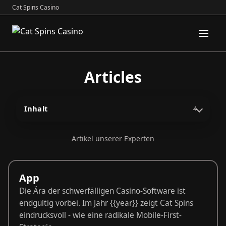
Cat Spins Casino
Articles
Inhalt
4
Artikel unserer Experten
App
Die Ära der schwerfälligen Casino-Software ist
endgültig vorbei. Im Jahr {{year}} zeigt Cat Spins
eindrucksvoll - wie eine radikale Mobile-First-