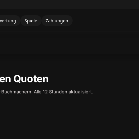
wertung
Spiele
Zahlungen
ten Quoten
Buchmachern. Alle 12 Stunden aktualisiert.