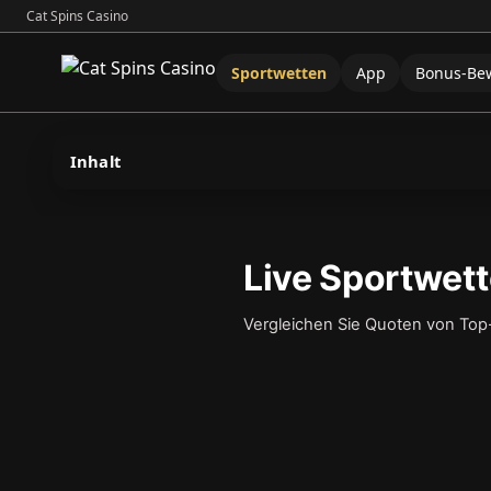
Cat Spins Casino
Sportwetten
App
Bonus-Be
Inhalt
Live Sportwet
Vergleichen Sie Quoten von Top-