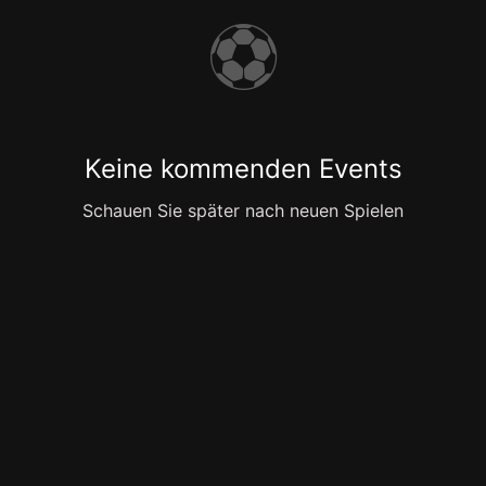
⚽
Keine kommenden Events
Schauen Sie später nach neuen Spielen