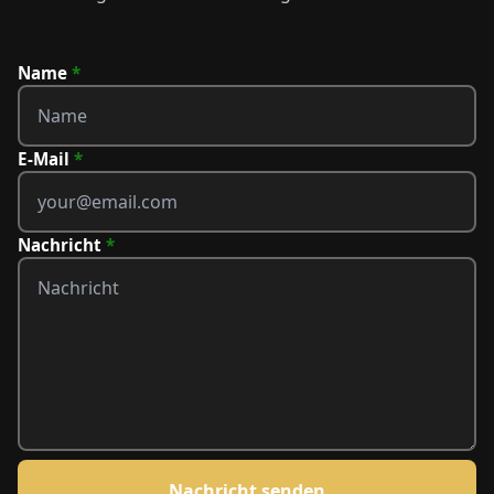
Name
*
E-Mail
*
Nachricht
*
Nachricht senden