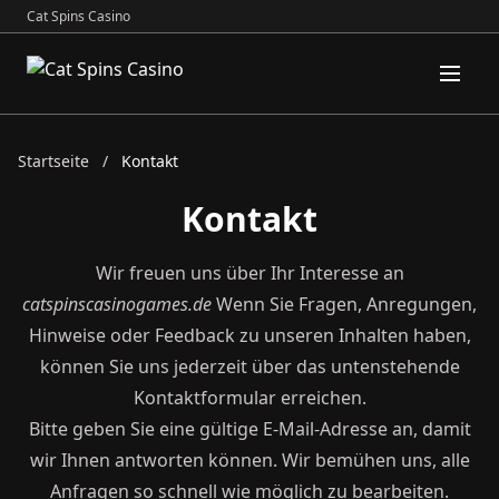
Cat Spins Casino
Startseite
/
Kontakt
Kontakt
Wir freuen uns über Ihr Interesse an
catspinscasinogames.de
Wenn Sie Fragen, Anregungen,
Hinweise oder Feedback zu unseren Inhalten haben,
können Sie uns jederzeit über das untenstehende
Kontaktformular erreichen.
Bitte geben Sie eine gültige E-Mail-Adresse an, damit
wir Ihnen antworten können. Wir bemühen uns, alle
Anfragen so schnell wie möglich zu bearbeiten.